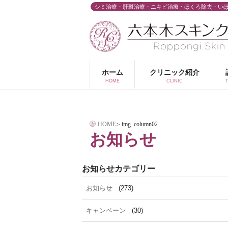
コ
シミ治療・肝斑治療・ニキビ治療・ほくろ除去・い
ン
テ
ン
ツ
ホーム
クリニック紹介
へ
HOME
CLINIC
ス
キ
HOME
>
img_column02
ッ
お知らせ
プ
お知らせカテゴリー
お知らせ
(273)
キャンペーン
(30)