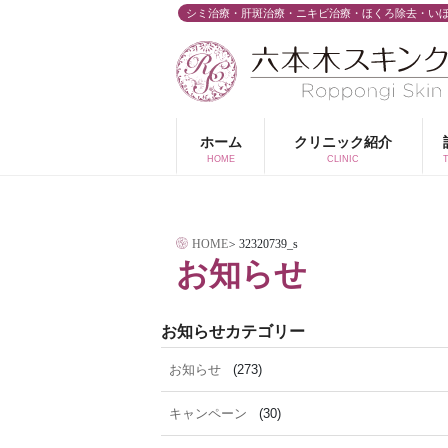
コ
シミ治療・肝斑治療・ニキビ治療・ほくろ除去・い
ン
テ
ン
ツ
ホーム
クリニック紹介
へ
HOME
CLINIC
ス
キ
HOME
>
32320739_s
ッ
お知らせ
プ
お知らせカテゴリー
お知らせ
(273)
キャンペーン
(30)