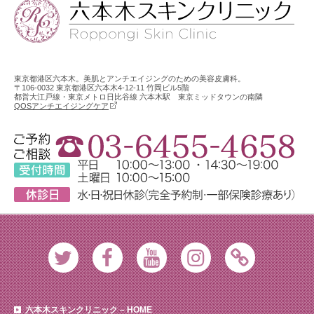
東京都港区六本木。美肌とアンチエイジングのための美容皮膚科。
〒106-0032 東京都港区六本木4-12-11 竹岡ビル5階
都営大江戸線・東京メトロ日比谷線 六本木駅 東京ミッドタウンの南隣
QOSアンチエイジングケア
Twitter
Facebook
Youtube
Instagram
Ameblo
六本木スキンクリニック – HOME