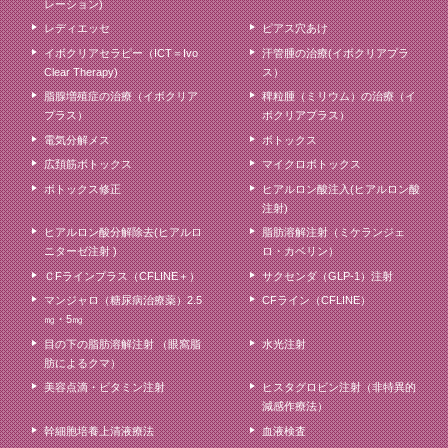
レーション)
レディエッセ
ピアス穴あけ
イボクリアセラピー（ICT＝Ivo
汗管腫の治療(イボクリアプラ
Clear Therapy)
ス）
脂腺増殖症の治療（イボクリア
稗粒腫（ミリウム）の治療（イ
プラス）
ボクリアプラス）
電気分解メス
ボトックス
広頚筋ボトックス
マイクロボトックス
ボトックス修正
ヒアルロン酸注入(ヒアルロン酸
注射)
ヒアルロン酸分解除去(ヒアルロ
脂肪溶解注射（ミケランジェ
ニターゼ注射 )
ロ・カベリン）
ＣFラインプラス（CFLINE＋）
サクセンダ（GLP-1）注射
マンジャロ（糖尿病治療薬）2.5
CFライン（CFLINE）
㎎・5㎎
目の下の脂肪溶解注射 （眼窩脂
水光注射
肪によるクマ）
美容点滴・ビタミン注射
ヒスタグロビン注射（非特異的
減感作療法）
幹細胞培養上清液療法
血液検査