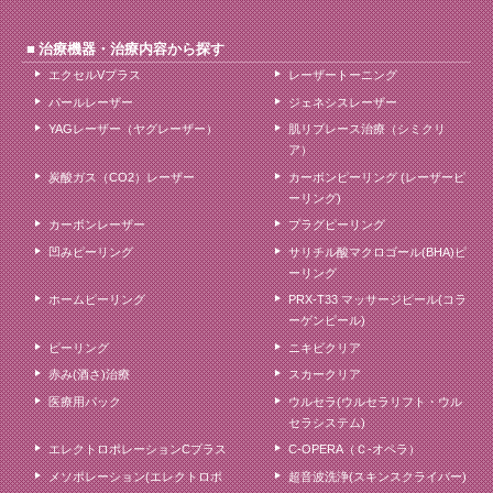
治療機器・治療内容から探す
エクセルVプラス
レーザートーニング
パールレーザー
ジェネシスレーザー
YAGレーザー（ヤグレーザー）
肌リプレース治療（シミクリ
ア）
炭酸ガス（CO2）レーザー
カーボンピーリング (レーザーピ
ーリング)
カーボンレーザー
プラグピーリング
凹みピーリング
サリチル酸マクロゴール(BHA)ピ
ーリング
ホームピーリング
PRX-T33 マッサージピール(コラ
ーゲンピール)
ピーリング
ニキビクリア
赤み(酒さ)治療
スカークリア
医療用パック
ウルセラ(ウルセラリフト・ウル
セラシステム)
エレクトロポレーションCプラス
C-OPERA（Ｃ-オペラ）
メソポレーション(エレクトロポ
超音波洗浄(スキンスクライバー)