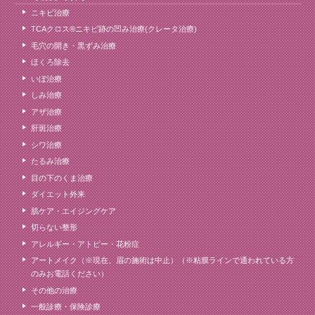
ニキビ治療
TCAクロス®ニキビ跡の凹み治療(クレータ治療)
毛穴の開き・黒ずみ治療
ほくろ除去
いぼ治療
しみ治療
アザ治療
肝斑治療
シワ治療
たるみ治療
目の下のくま治療
ダイエット外来
肌ケア・エイジングケア
切らない整形
アレルギー・アトピー・花粉症
アートメイク（※現在、眉の施術は中止）（※粘膜ラインで通われている方
のみお電話ください）
その他の治療
一般診療・保険診療