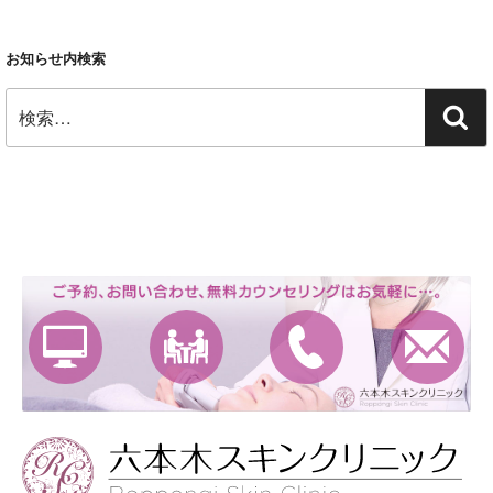
お知らせ内検索
検
検
索:
索