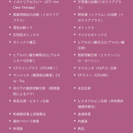
イボクリアセラピー（ICT＝Ivo
汗管腫の治療(イボクリアプラ
Clear Therapy)
ス）
脂腺増殖症の治療（イボクリア
稗粒腫（ミリウム）の治療（イ
プラス）
ボクリアプラス）
電気分解メス
ボトックス
広頚筋ボトックス
マイクロボトックス
ボトックス修正
ヒアルロン酸注入(ヒアルロン酸
注射)
ヒアルロン酸分解除去(ヒアルロ
脂肪溶解注射（ミケランジェ
ニターゼ注射 )
ロ・カベリン）
ＣFラインプラス（CFLINE＋）
サクセンダ（GLP-1）注射
マンジャロ（糖尿病治療薬）2.5
CFライン（CFLINE）
㎎・5㎎
目の下の脂肪溶解注射 （眼窩脂
水光注射
肪によるクマ）
美容点滴・ビタミン注射
ヒスタグロビン注射（非特異的
減感作療法）
幹細胞培養上清液療法
血液検査
腸内フローラ検査
内服薬
外用薬
商品