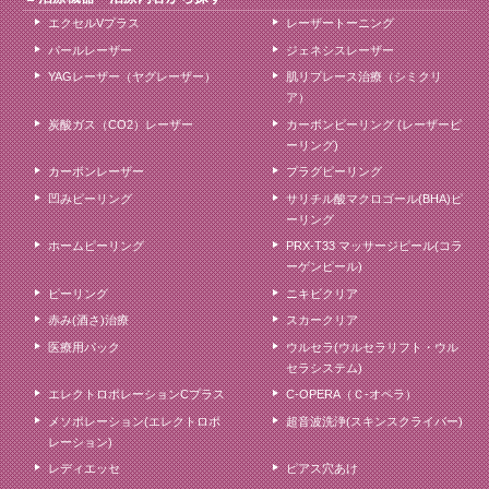
エクセルVプラス
レーザートーニング
パールレーザー
ジェネシスレーザー
YAGレーザー（ヤグレーザー）
肌リプレース治療（シミクリ
ア）
炭酸ガス（CO2）レーザー
カーボンピーリング (レーザーピ
ーリング)
カーボンレーザー
プラグピーリング
凹みピーリング
サリチル酸マクロゴール(BHA)ピ
ーリング
ホームピーリング
PRX-T33 マッサージピール(コラ
ーゲンピール)
ピーリング
ニキビクリア
赤み(酒さ)治療
スカークリア
医療用パック
ウルセラ(ウルセラリフト・ウル
セラシステム)
エレクトロポレーションCプラス
C-OPERA（Ｃ-オペラ）
メソポレーション(エレクトロポ
超音波洗浄(スキンスクライバー)
レーション)
レディエッセ
ピアス穴あけ