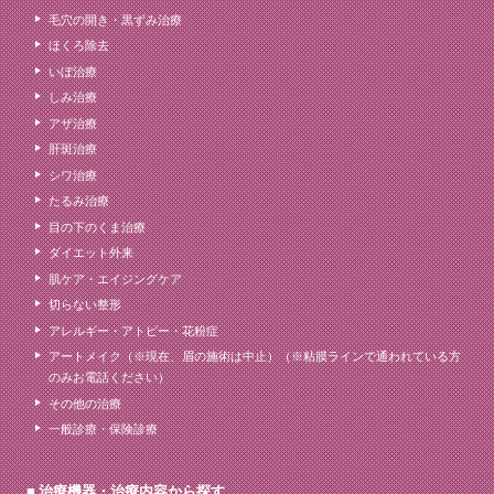
毛穴の開き・黒ずみ治療
ほくろ除去
いぼ治療
しみ治療
アザ治療
肝斑治療
シワ治療
たるみ治療
目の下のくま治療
ダイエット外来
肌ケア・エイジングケア
切らない整形
アレルギー・アトピー・花粉症
アートメイク（※現在、眉の施術は中止）（※粘膜ラインで通われている方
のみお電話ください）
その他の治療
一般診療・保険診療
治療機器・治療内容から探す