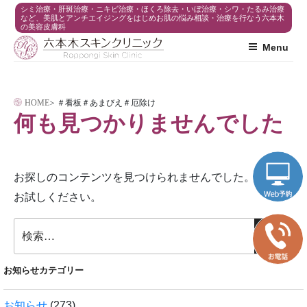
コ
シミ治療・肝斑治療・ニキビ治療・ほくろ除去・いぼ治療・シワ・たるみ治療
など、美肌とアンチエイジングをはじめお肌の悩み相談・治療を行なう六本木
の美容皮膚科
ン
Menu
テ
ン
ツ
HOME
>
＃看板＃あまびえ＃厄除け
へ
何も見つかりませんでした
ス
キ
ッ
お探しのコンテンツを見つけられませんでした。検索を
プ
お試しください。
検
検
索:
索
お知らせカテゴリー
お知らせ
(273)