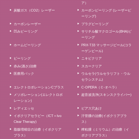
ア）
炭酸ガス（CO2）レーザー
カーボンピーリング (レーザーピ
ーリング)
カーボンレーザー
プラグピーリング
凹みピーリング
サリチル酸マクロゴール(BHA)ピ
ーリング
ホームピーリング
PRX-T33 マッサージピール(コラ
ーゲンピール)
ピーリング
ニキビクリア
赤み(酒さ)治療
スカークリア
医療用パック
ウルセラ(ウルセラリフト・ウル
セラシステム)
エレクトロポレーションCプラス
C-OPERA（Ｃ-オペラ）
メソポレーション(エレクトロポ
超音波洗浄(スキンスクライバー)
レーション)
レディエッセ
ピアス穴あけ
イボクリアセラピー（ICT＝Ivo
汗管腫の治療(イボクリアプラ
Clear Therapy)
ス）
脂腺増殖症の治療（イボクリア
稗粒腫（ミリウム）の治療（イ
プラス）
ボクリアプラス）