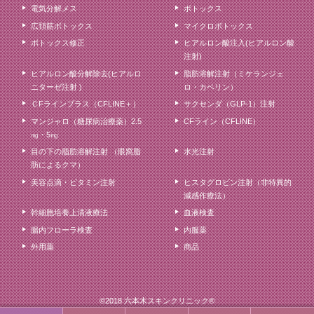
電気分解メス
ボトックス
広頚筋ボトックス
マイクロボトックス
ボトックス修正
ヒアルロン酸注入(ヒアルロン酸
注射)
ヒアルロン酸分解除去(ヒアルロ
脂肪溶解注射（ミケランジェ
ニターゼ注射 )
ロ・カベリン）
ＣFラインプラス（CFLINE＋）
サクセンダ（GLP-1）注射
マンジャロ（糖尿病治療薬）2.5
CFライン（CFLINE）
㎎・5㎎
目の下の脂肪溶解注射 （眼窩脂
水光注射
肪によるクマ）
美容点滴・ビタミン注射
ヒスタグロビン注射（非特異的
減感作療法）
幹細胞培養上清液療法
血液検査
腸内フローラ検査
内服薬
外用薬
商品
©2018 六本木スキンクリニック®