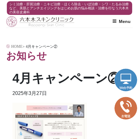
コ
シミ治療・肝斑治療・ニキビ治療・ほくろ除去・いぼ治療・シワ・たるみ治療
など、美肌とアンチエイジングをはじめお肌の悩み相談・治療を行なう六本木
の美容皮膚科
ン
Menu
テ
ン
ツ
HOME
>
4月キャンペーン②
へ
お知らせ
ス
キ
4月キャンペーン②
ッ
プ
2025年3月27日