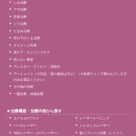
しみ治療
アザ治療
肝斑治療
シワ治療
たるみ治療
目の下のくま治療
ダイエット外来
肌ケア・エイジングケア
切らない整形
アレルギー・アトピー・花粉症
アートメイク（※現在、眉の施術は中止）（※粘膜ラインで通われている方
のみお電話ください）
その他の治療
一般診療・保険診療
治療機器・治療内容から探す
エクセルVプラス
レーザートーニング
パールレーザー
ジェネシスレーザー
YAGレーザー（ヤグレーザー）
肌リプレース治療（シミクリ