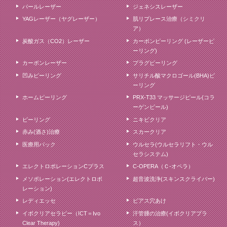
パールレーザー
ジェネシスレーザー
YAGレーザー（ヤグレーザー）
肌リプレース治療（シミクリ
ア）
炭酸ガス（CO2）レーザー
カーボンピーリング (レーザーピ
ーリング)
カーボンレーザー
プラグピーリング
凹みピーリング
サリチル酸マクロゴール(BHA)ピ
ーリング
ホームピーリング
PRX-T33 マッサージピール(コラ
ーゲンピール)
ピーリング
ニキビクリア
赤み(酒さ)治療
スカークリア
医療用パック
ウルセラ(ウルセラリフト・ウル
セラシステム)
エレクトロポレーションCプラス
C-OPERA（Ｃ-オペラ）
メソポレーション(エレクトロポ
超音波洗浄(スキンスクライバー)
レーション)
レディエッセ
ピアス穴あけ
イボクリアセラピー（ICT＝Ivo
汗管腫の治療(イボクリアプラ
Clear Therapy)
ス）