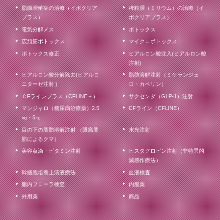
脂腺増殖症の治療（イボクリア
稗粒腫（ミリウム）の治療（イ
プラス）
ボクリアプラス）
電気分解メス
ボトックス
広頚筋ボトックス
マイクロボトックス
ボトックス修正
ヒアルロン酸注入(ヒアルロン酸
注射)
ヒアルロン酸分解除去(ヒアルロ
脂肪溶解注射（ミケランジェ
ニターゼ注射 )
ロ・カベリン）
ＣFラインプラス（CFLINE＋）
サクセンダ（GLP-1）注射
マンジャロ（糖尿病治療薬）2.5
CFライン（CFLINE）
㎎・5㎎
目の下の脂肪溶解注射 （眼窩脂
水光注射
肪によるクマ）
美容点滴・ビタミン注射
ヒスタグロビン注射（非特異的
減感作療法）
幹細胞培養上清液療法
血液検査
腸内フローラ検査
内服薬
外用薬
商品