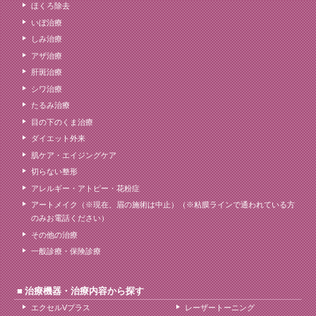
ほくろ除去
いぼ治療
しみ治療
アザ治療
肝斑治療
シワ治療
たるみ治療
目の下のくま治療
ダイエット外来
肌ケア・エイジングケア
切らない整形
アレルギー・アトピー・花粉症
アートメイク（※現在、眉の施術は中止）（※粘膜ラインで通われている方
のみお電話ください）
その他の治療
一般診療・保険診療
治療機器・治療内容から探す
エクセルVプラス
レーザートーニング