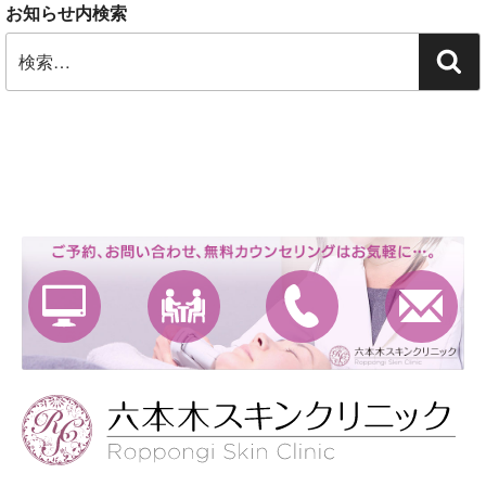
お知らせ内検索
検
検
索:
索