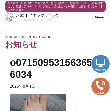
コ
シミ治療・肝斑治療・ニキビ治療・ほくろ除去・いぼ治療・シワ・たるみ治療
など、美肌とアンチエイジングをはじめお肌の悩み相談・治療を行なう六本木
の美容皮膚科
ン
Menu
テ
ン
ツ
HOME
>
o0715095315636576034
へ
お知らせ
ス
キ
o071509531563657
ッ
プ
6034
2025年8月4日